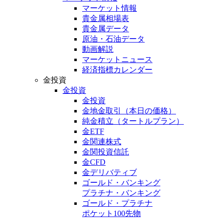
マーケット情報
貴金属相場表
貴金属データ
原油・石油データ
動画解説
マーケットニュース
経済指標カレンダー
金投資
金投資
金投資
金地金取引
（本日の価格）
純金積立
（タートルプラン）
金ETF
金関連株式
金関投資信託
金CFD
金デリバティブ
ゴールド・バンキング
プラチナ・バンキング
ゴールド・プラチナ
ポケット100先物