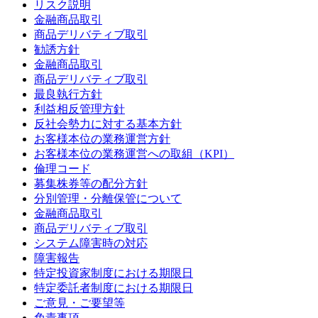
リスク説明
金融商品取引
商品デリバティブ取引
勧誘方針
金融商品取引
商品デリバティブ取引
最良執行方針
利益相反管理方針
反社会勢力に対する基本方針
お客様本位の業務運営方針
お客様本位の業務運営への取組（KPI）
倫理コード
募集株券等の配分方針
分別管理・分離保管について
金融商品取引
商品デリバティブ取引
システム障害時の対応
障害報告
特定投資家制度における期限日
特定委託者制度における期限日
ご意見・ご要望等
免責事項