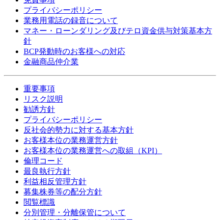
プライバシーポリシー
業務用電話の録音について
マネー・ローンダリング及びテロ資金供与対策基本方
針
BCP発動時のお客様への対応
金融商品仲介業
重要事項
リスク説明
勧誘方針
プライバシーポリシー
反社会的勢力に対する基本方針
お客様本位の業務運営方針
お客様本位の業務運営への取組（KPI）
倫理コード
最良執行方針
利益相反管理方針
募集株券等の配分方針
閲覧標識
分別管理・分離保管について