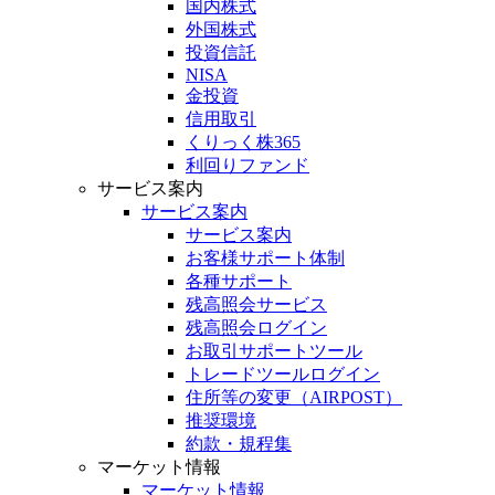
国内株式
外国株式
投資信託
NISA
金投資
信用取引
くりっく株365
利回りファンド
サービス案内
サービス案内
サービス案内
お客様サポート体制
各種サポート
残高照会サービス
残高照会ログイン
お取引サポートツール
トレードツールログイン
住所等の変更（AIRPOST）
推奨環境
約款・規程集
マーケット情報
マーケット情報