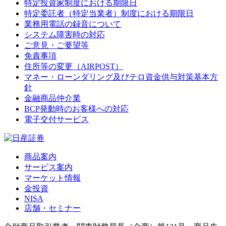
特定投資家制度における期限日
特定委託者（特定当業者）制度における期限日
業務用電話の録音について
システム障害時の対応
ご意見・ご要望等
免責事項
住所等の変更（AIRPOST）
マネー・ローンダリング及びテロ資金供与対策基本方
針
金融商品仲介業
BCP発動時のお客様への対応
電子交付サービス
商品案内
サービス案内
マーケット情報
金投資
NISA
店舗・セミナー