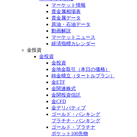
マーケット情報
貴金属相場表
貴金属データ
原油・石油データ
動画解説
マーケットニュース
経済指標カレンダー
金投資
金投資
金投資
金地金取引
（本日の価格）
純金積立
（タートルプラン）
金ETF
金関連株式
金関投資信託
金CFD
金デリバティブ
ゴールド・バンキング
プラチナ・バンキング
ゴールド・プラチナ
ポケット100先物