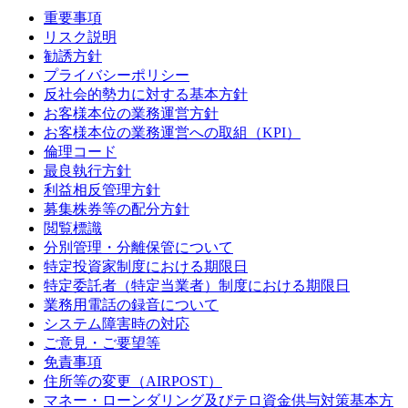
重要事項
リスク説明
勧誘方針
プライバシーポリシー
反社会的勢力に対する基本方針
お客様本位の業務運営方針
お客様本位の業務運営への取組（KPI）
倫理コード
最良執行方針
利益相反管理方針
募集株券等の配分方針
閲覧標識
分別管理・分離保管について
特定投資家制度における期限日
特定委託者（特定当業者）制度における期限日
業務用電話の録音について
システム障害時の対応
ご意見・ご要望等
免責事項
住所等の変更（AIRPOST）
マネー・ローンダリング及びテロ資金供与対策基本方