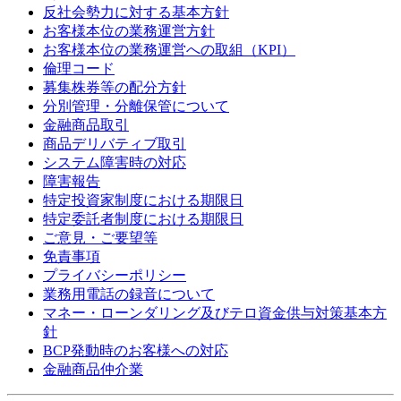
反社会勢力に対する基本方針
お客様本位の業務運営方針
お客様本位の業務運営への取組（KPI）
倫理コード
募集株券等の配分方針
分別管理・分離保管について
金融商品取引
商品デリバティブ取引
システム障害時の対応
障害報告
特定投資家制度における期限日
特定委託者制度における期限日
ご意見・ご要望等
免責事項
プライバシーポリシー
業務用電話の録音について
マネー・ローンダリング及びテロ資金供与対策基本方
針
BCP発動時のお客様への対応
金融商品仲介業