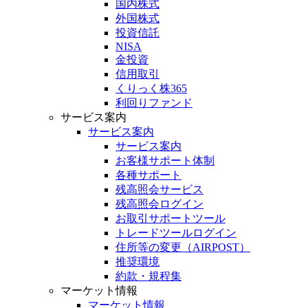
国内株式
外国株式
投資信託
NISA
金投資
信用取引
くりっく株365
利回りファンド
サービス案内
サービス案内
サービス案内
お客様サポート体制
各種サポート
残高照会サービス
残高照会ログイン
お取引サポートツール
トレードツールログイン
住所等の変更（AIRPOST）
推奨環境
約款・規程集
マーケット情報
マーケット情報