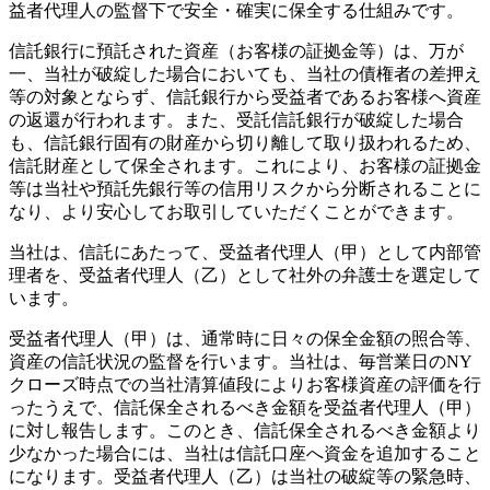
益者代理人の監督下で安全・確実に保全する仕組みです。
信託銀行に預託された資産（お客様の証拠金等）は、万が
一、当社が破綻した場合においても、当社の債権者の差押え
等の対象とならず、信託銀行から受益者であるお客様へ資産
の返還が行われます。また、受託信託銀行が破綻した場合
も、信託銀行固有の財産から切り離して取り扱われるため、
信託財産として保全されます。これにより、お客様の証拠金
等は当社や預託先銀行等の信用リスクから分断されることに
なり、より安心してお取引していただくことができます。
当社は、信託にあたって、受益者代理人（甲）として内部管
理者を、受益者代理人（乙）として社外の弁護士を選定して
います。
受益者代理人（甲）は、通常時に日々の保全金額の照合等、
資産の信託状況の監督を行います。当社は、毎営業日のNY
クローズ時点での当社清算値段によりお客様資産の評価を行
ったうえで、信託保全されるべき金額を受益者代理人（甲）
に対し報告します。このとき、信託保全されるべき金額より
少なかった場合には、当社は信託口座へ資金を追加すること
になります。受益者代理人（乙）は当社の破綻等の緊急時、