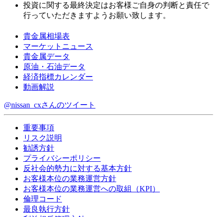
投資に関する最終決定はお客様ご自身の判断と責任で
行っていただきますようお願い致します。
貴金属相場表
マーケットニュース
貴金属データ
原油・石油データ
経済指標カレンダー
動画解説
@nissan_cxさんのツイート
重要事項
リスク説明
勧誘方針
プライバシーポリシー
反社会的勢力に対する基本方針
お客様本位の業務運営方針
お客様本位の業務運営への取組（KPI）
倫理コード
最良執行方針