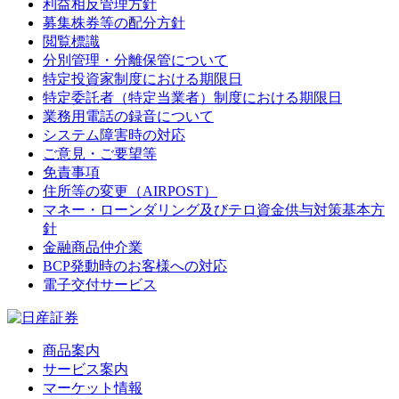
利益相反管理方針
募集株券等の配分方針
閲覧標識
分別管理・分離保管について
特定投資家制度における期限日
特定委託者（特定当業者）制度における期限日
業務用電話の録音について
システム障害時の対応
ご意見・ご要望等
免責事項
住所等の変更（AIRPOST）
マネー・ローンダリング及びテロ資金供与対策基本方
針
金融商品仲介業
BCP発動時のお客様への対応
電子交付サービス
商品案内
サービス案内
マーケット情報