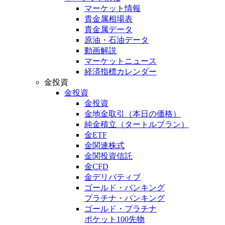
マーケット情報
貴金属相場表
貴金属データ
原油・石油データ
動画解説
マーケットニュース
経済指標カレンダー
金投資
金投資
金投資
金地金取引
（本日の価格）
純金積立
（タートルプラン）
金ETF
金関連株式
金関投資信託
金CFD
金デリバティブ
ゴールド・バンキング
プラチナ・バンキング
ゴールド・プラチナ
ポケット100先物