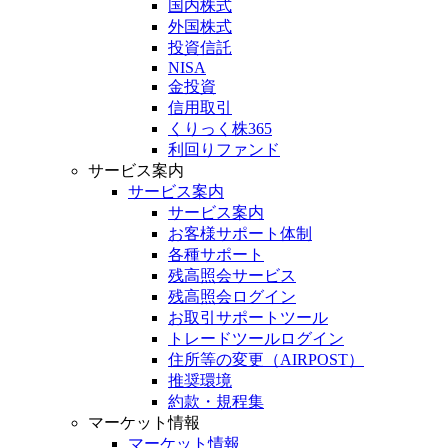
国内株式
外国株式
投資信託
NISA
金投資
信用取引
くりっく株365
利回りファンド
サービス案内
サービス案内
サービス案内
お客様サポート体制
各種サポート
残高照会サービス
残高照会ログイン
お取引サポートツール
トレードツールログイン
住所等の変更（AIRPOST）
推奨環境
約款・規程集
マーケット情報
マーケット情報