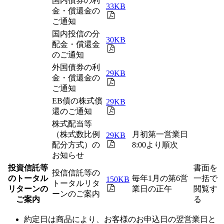
国内債券の利
33KB
金・償還金の
ご通知
国内投信の分
30KB
配金・償還金
のご通知
外国債券の利
29KB
金・償還金の
ご通知
EB債の株式償
29KB
還のご通知
株式配当等
（株式数比例
月初第一営業日
29KB
配分方式）の
8:00より順次
お知らせ
投資信託等
書面を
投信信託等の
のトータル
毎年1月の第6営
一括で
150KB
トータルリタ
リターンの
業日の正午
閲覧す
ーンのご案内
ご案内
る
約定日は商品により、お客様のお申込日の翌営業日と