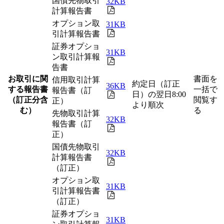
国債先物取引
32KB
計算報告書
オプション取
31KB
引計算報告書
証券オプショ
31KB
ン取引計算報
告書
お取引に関
書面を
信用取引計算
約定日（訂正
36KB
する報告書
一括で
報告書（訂
日）の翌日8:00
（訂正分含
閲覧す
正）
より順次
む）
る
先物取引計算
32KB
報告書（訂
正）
国債先物取引
32KB
計算報告書
（訂正）
オプション取
31KB
引計算報告書
（訂正）
証券オプショ
31KB