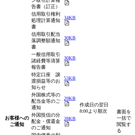
ン取引計算報
告書（訂正）
信用取引権利
34KB
処理計算通知
書
信用取引配当
30KB
落調整額通知
書
一般信用取引
30KB
諸経費等清算
報告書
特定口座 譲
53KB
渡損益等のお
知らせ
外国株式等の
29KB
配当金等のご
作成日の翌日
通知
8:00より順次
書面を
外国投信の分
お客様への
一括で
28KB
配金・償還金
ご通知
閲覧す
のご通知
る