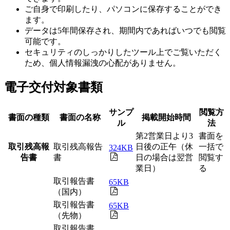
ご自身で印刷したり、パソコンに保存することができ
ます。
データは5年間保存され、期間内であればいつでも閲覧
可能です。
セキュリティのしっかりしたツール上でご覧いただく
ため、個人情報漏洩の心配がありません。
電子交付対象書類
サンプ
閲覧方
書面の種類
書面の名称
掲載開始時間
ル
法
第2営業日より3
書面を
取引残高報
取引残高報告
日後の正午（休
一括で
324KB
告書
書
日の場合は翌営
閲覧す
業日）
る
取引報告書
65KB
（国内）
取引報告書
65KB
（先物）
取引報告書