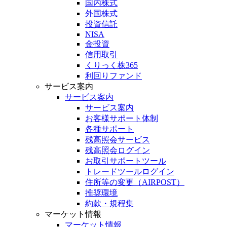
国内株式
外国株式
投資信託
NISA
金投資
信用取引
くりっく株365
利回りファンド
サービス案内
サービス案内
サービス案内
お客様サポート体制
各種サポート
残高照会サービス
残高照会ログイン
お取引サポートツール
トレードツールログイン
住所等の変更（AIRPOST）
推奨環境
約款・規程集
マーケット情報
マーケット情報