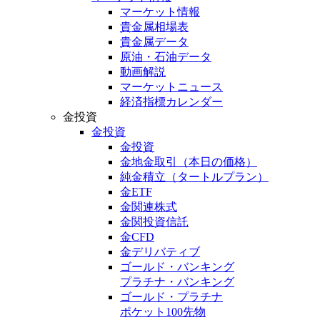
マーケット情報
貴金属相場表
貴金属データ
原油・石油データ
動画解説
マーケットニュース
経済指標カレンダー
金投資
金投資
金投資
金地金取引
（本日の価格）
純金積立
（タートルプラン）
金ETF
金関連株式
金関投資信託
金CFD
金デリバティブ
ゴールド・バンキング
プラチナ・バンキング
ゴールド・プラチナ
ポケット100先物