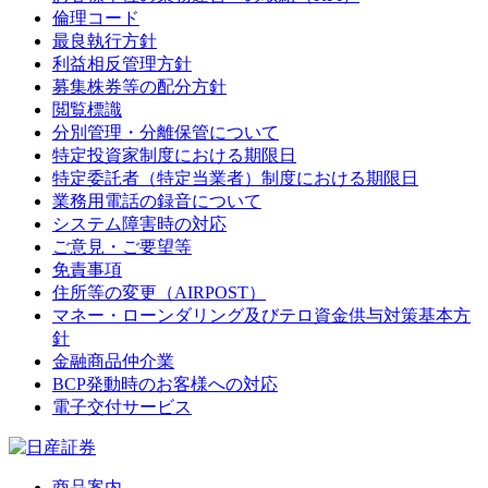
倫理コード
最良執行方針
利益相反管理方針
募集株券等の配分方針
閲覧標識
分別管理・分離保管について
特定投資家制度における期限日
特定委託者（特定当業者）制度における期限日
業務用電話の録音について
システム障害時の対応
ご意見・ご要望等
免責事項
住所等の変更（AIRPOST）
マネー・ローンダリング及びテロ資金供与対策基本方
針
金融商品仲介業
BCP発動時のお客様への対応
電子交付サービス
商品案内