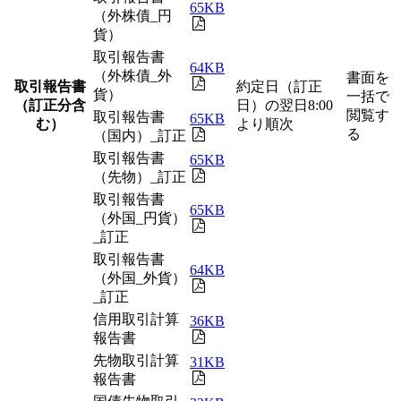
65KB
（外株債_円
貨）
取引報告書
64KB
（外株債_外
書面を
取引報告書
約定日（訂正
貨）
一括で
（訂正分含
日）の翌日8:00
閲覧す
取引報告書
65KB
む）
より順次
る
（国内）_訂正
取引報告書
65KB
（先物）_訂正
取引報告書
65KB
（外国_円貨）
_訂正
取引報告書
64KB
（外国_外貨）
_訂正
信用取引計算
36KB
報告書
先物取引計算
31KB
報告書