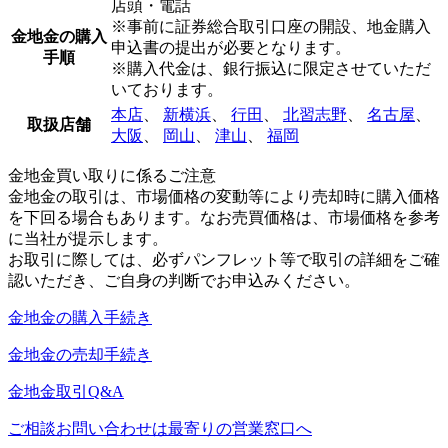
店頭・電話
※事前に証券総合取引口座の開設、地金購入
金地金の購入
申込書の提出が必要となります。
手順
※購入代金は、銀行振込に限定させていただ
いております。
本店
、
新横浜
、
行田
、
北習志野
、
名古屋
、
取扱店舗
大阪
、
岡山
、
津山
、
福岡
金地金買い取りに係るご注意
金地金の取引は、市場価格の変動等により売却時に購入価格
を下回る場合もあります。なお売買価格は、市場価格を参考
に当社が提示します。
お取引に際しては、必ずパンフレット等で取引の詳細をご確
認いただき、ご自身の判断でお申込みください。
金地金の購入手続き
金地金の売却手続き
金地金取引Q&A
ご相談お問い合わせは最寄りの営業窓口へ