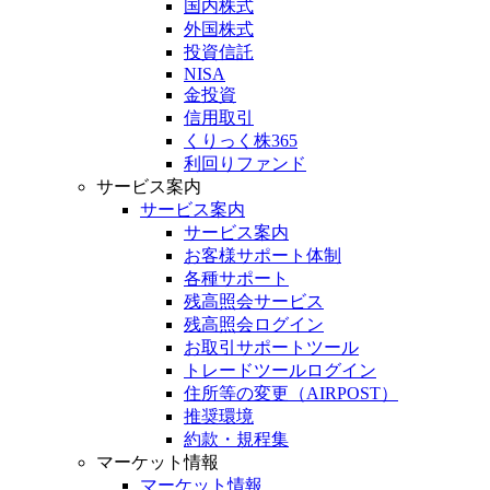
国内株式
外国株式
投資信託
NISA
金投資
信用取引
くりっく株365
利回りファンド
サービス案内
サービス案内
サービス案内
お客様サポート体制
各種サポート
残高照会サービス
残高照会ログイン
お取引サポートツール
トレードツールログイン
住所等の変更（AIRPOST）
推奨環境
約款・規程集
マーケット情報
マーケット情報