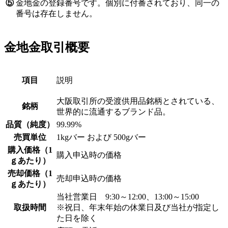
⑤
金地金の登録番号です。個別に付番されており、同一の
番号は存在しません。
金地金取引概要
項目
説明
大阪取引所の受渡供用品銘柄とされている、
銘柄
世界的に流通するブランド品。
品質（純度）
99.99%
売買単位
1kgバー および 500gバー
購入価格（1
購入申込時の価格
ｇあたり）
売却価格（1
売却申込時の価格
ｇあたり）
当社営業日 9:30～12:00、13:00～15:00
取扱時間
※祝日、年末年始の休業日及び当社が指定し
た日を除く