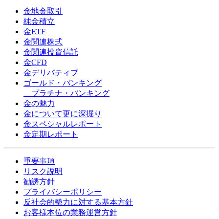
金地金取引
純金積立
金ETF
金関連株式
金関連投資信託
金CFD
金デリバティブ
ゴールド・バンキング
プラチナ・バンキング
金の魅力
金について更に深掘り
金スペシャルレポート
金定期レポート
重要事項
リスク説明
勧誘方針
プライバシーポリシー
反社会的勢力に対する基本方針
お客様本位の業務運営方針