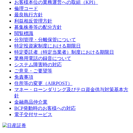
お客様本位の業務運営への取組（KPI）
倫理コード
最良執行方針
利益相反管理方針
募集株券等の配分方針
閲覧標識
分別管理・分離保管について
特定投資家制度における期限日
特定委託者（特定当業者）制度における期限日
業務用電話の録音について
システム障害時の対応
ご意見・ご要望等
免責事項
住所等の変更（AIRPOST）
マネー・ローンダリング及びテロ資金供与対策基本方
針
金融商品仲介業
BCP発動時のお客様への対応
電子交付サービス