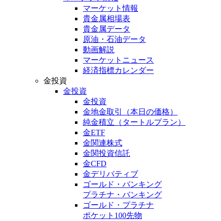
マーケット情報
貴金属相場表
貴金属データ
原油・石油データ
動画解説
マーケットニュース
経済指標カレンダー
金投資
金投資
金投資
金地金取引
（本日の価格）
純金積立
（タートルプラン）
金ETF
金関連株式
金関投資信託
金CFD
金デリバティブ
ゴールド・バンキング
プラチナ・バンキング
ゴールド・プラチナ
ポケット100先物