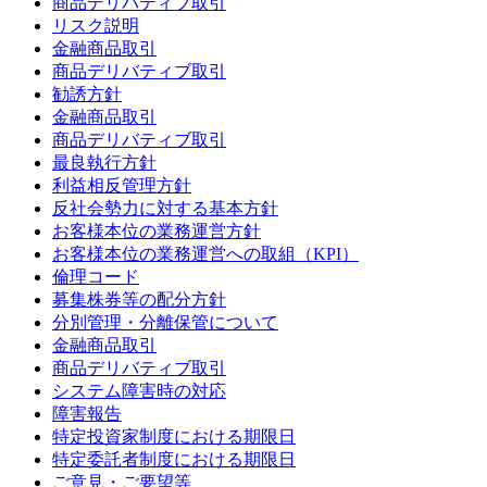
商品デリバティブ取引
リスク説明
金融商品取引
商品デリバティブ取引
勧誘方針
金融商品取引
商品デリバティブ取引
最良執行方針
利益相反管理方針
反社会勢力に対する基本方針
お客様本位の業務運営方針
お客様本位の業務運営への取組（KPI）
倫理コード
募集株券等の配分方針
分別管理・分離保管について
金融商品取引
商品デリバティブ取引
システム障害時の対応
障害報告
特定投資家制度における期限日
特定委託者制度における期限日
ご意見・ご要望等