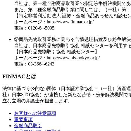
当社は、第一種金融商品取引業の指定紛争解決機関であ
また、第二種金融商品取引業に関しては、（一社）第二
【特定非営利活動法人 証券・金融商品あっせん相談セ
ホームページ：https://www.finmac.or.jp/
電話：0120-64-5005
②商品先物取引業務に関わる苦情処理措置及び紛争解決
当社は、日本商品先物取引協会 相談センターを利用す
【日本商品先物取引協会 相談センター】
ホームページ：https://www.nisshokyo.or.jp/
電話：03-3664-6243
FINMACとは
法律に基づく公的な6団体（日本証券業協会・（一社）資産
社）日本STO協会）が連携した新たな苦情・紛争解決機関
立な立場の弁護士が担当します。
お客様への注意事項
重要事項
金融商品取引