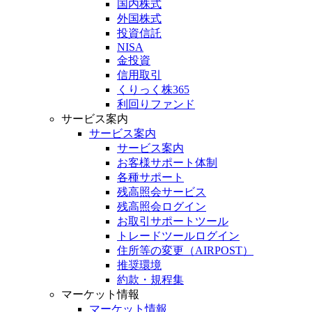
国内株式
外国株式
投資信託
NISA
金投資
信用取引
くりっく株365
利回りファンド
サービス案内
サービス案内
サービス案内
お客様サポート体制
各種サポート
残高照会サービス
残高照会ログイン
お取引サポートツール
トレードツールログイン
住所等の変更（AIRPOST）
推奨環境
約款・規程集
マーケット情報
マーケット情報