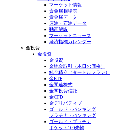
マーケット情報
貴金属相場表
貴金属データ
原油・石油データ
動画解説
マーケットニュース
経済指標カレンダー
金投資
金投資
金投資
金地金取引
（本日の価格）
純金積立
（タートルプラン）
金ETF
金関連株式
金関投資信託
金CFD
金デリバティブ
ゴールド・バンキング
プラチナ・バンキング
ゴールド・プラチナ
ポケット100先物