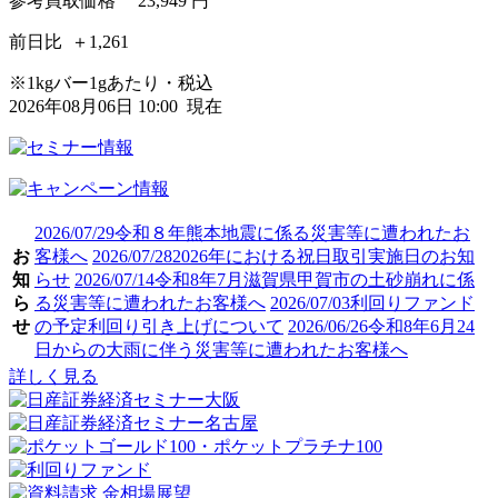
参考買取価格
23,949
円
前日比
＋1,261
※1kgバー1gあたり・税込
2026年08月06日 10:00 現在
2026/07/29
令和８年熊本地震に係る災害等に遭われたお
お
客様へ
2026/07/28
2026年における祝日取引実施日のお知
知
らせ
2026/07/14
令和8年7月滋賀県甲賀市の土砂崩れに係
ら
る災害等に遭われたお客様へ
2026/07/03
利回りファンド
せ
の予定利回り引き上げについて
2026/06/26
令和8年6月24
日からの大雨に伴う災害等に遭われたお客様へ
詳しく見る