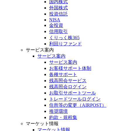
国内株式
外国株式
投資信託
NISA
金投資
信用取引
くりっく株365
利回りファンド
サービス案内
サービス案内
サービス案内
お客様サポート体制
各種サポート
残高照会サービス
残高照会ログイン
お取引サポートツール
トレードツールログイン
住所等の変更（AIRPOST）
推奨環境
約款・規程集
マーケット情報
マーケット情報