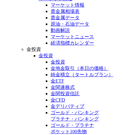
マーケット情報
貴金属相場表
貴金属データ
原油・石油データ
動画解説
マーケットニュース
経済指標カレンダー
金投資
金投資
金投資
金地金取引
（本日の価格）
純金積立
（タートルプラン）
金ETF
金関連株式
金関投資信託
金CFD
金デリバティブ
ゴールド・バンキング
プラチナ・バンキング
ゴールド・プラチナ
ポケット100先物