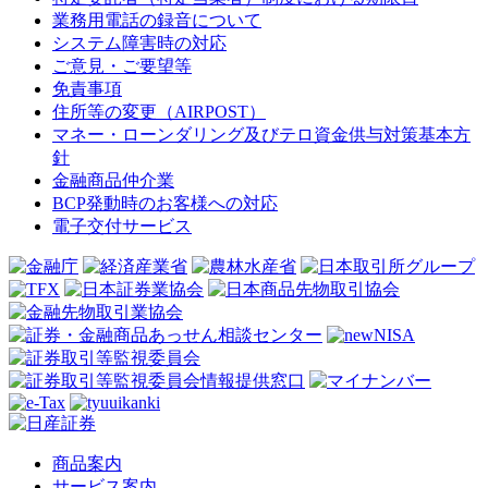
業務用電話の録音について
システム障害時の対応
ご意見・ご要望等
免責事項
住所等の変更（AIRPOST）
マネー・ローンダリング及びテロ資金供与対策基本方
針
金融商品仲介業
BCP発動時のお客様への対応
電子交付サービス
商品案内
サービス案内