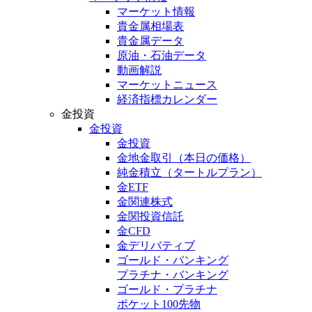
マーケット情報
貴金属相場表
貴金属データ
原油・石油データ
動画解説
マーケットニュース
経済指標カレンダー
金投資
金投資
金投資
金地金取引
（本日の価格）
純金積立
（タートルプラン）
金ETF
金関連株式
金関投資信託
金CFD
金デリバティブ
ゴールド・バンキング
プラチナ・バンキング
ゴールド・プラチナ
ポケット100先物