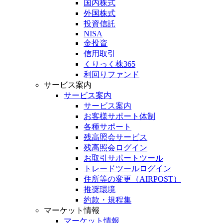
国内株式
外国株式
投資信託
NISA
金投資
信用取引
くりっく株365
利回りファンド
サービス案内
サービス案内
サービス案内
お客様サポート体制
各種サポート
残高照会サービス
残高照会ログイン
お取引サポートツール
トレードツールログイン
住所等の変更（AIRPOST）
推奨環境
約款・規程集
マーケット情報
マーケット情報