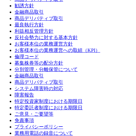
勧誘方針
金融商品取引
商品デリバティブ取引
最良執行方針
利益相反管理方針
反社会勢力に対する基本方針
お客様本位の業務運営方針
お客様本位の業務運営への取組（KPI）
倫理コード
募集株券等の配分方針
分別管理・分離保管について
金融商品取引
商品デリバティブ取引
システム障害時の対応
障害報告
特定投資家制度における期限日
特定委託者制度における期限日
ご意見・ご要望等
免責事項
プライバシーポリシー
業務用電話の録音について