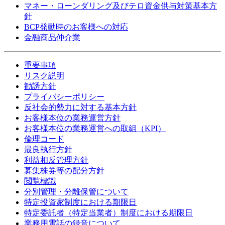
マネー・ローンダリング及びテロ資金供与対策基本方
針
BCP発動時のお客様への対応
金融商品仲介業
重要事項
リスク説明
勧誘方針
プライバシーポリシー
反社会的勢力に対する基本方針
お客様本位の業務運営方針
お客様本位の業務運営への取組（KPI）
倫理コード
最良執行方針
利益相反管理方針
募集株券等の配分方針
閲覧標識
分別管理・分離保管について
特定投資家制度における期限日
特定委託者（特定当業者）制度における期限日
業務用電話の録音について