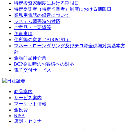
特定投資家制度における期限日
特定委託者（特定当業者）制度における期限日
業務用電話の録音について
システム障害時の対応
ご意見・ご要望等
免責事項
住所等の変更（AIRPOST）
マネー・ローンダリング及びテロ資金供与対策基本方
針
金融商品仲介業
BCP発動時のお客様への対応
電子交付サービス
商品案内
サービス案内
マーケット情報
金投資
NISA
店舗・セミナー