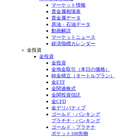
マーケット情報
貴金属相場表
貴金属データ
原油・石油データ
動画解説
マーケットニュース
経済指標カレンダー
金投資
金投資
金投資
金地金取引
（本日の価格）
純金積立
（タートルプラン）
金ETF
金関連株式
金関投資信託
金CFD
金デリバティブ
ゴールド・バンキング
プラチナ・バンキング
ゴールド・プラチナ
ポケット100先物