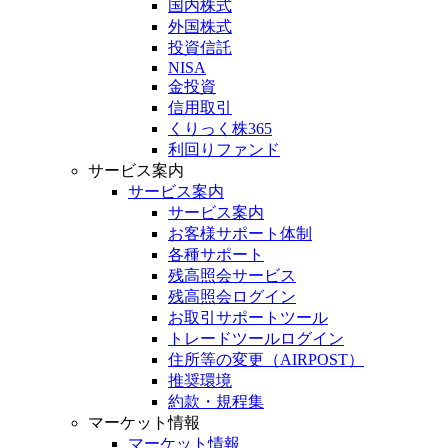
国内株式
外国株式
投資信託
NISA
金投資
信用取引
くりっく株365
利回りファンド
サービス案内
サービス案内
サービス案内
お客様サポート体制
各種サポート
残高照会サービス
残高照会ログイン
お取引サポートツール
トレードツールログイン
住所等の変更（AIRPOST）
推奨環境
約款・規程集
マーケット情報
マーケット情報