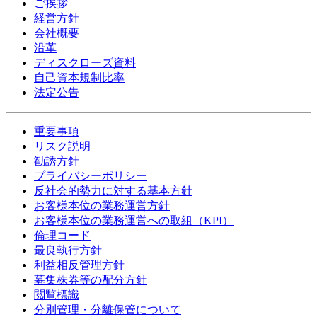
ご挨拶
経営方針
会社概要
沿革
ディスクローズ資料
自己資本規制比率
法定公告
重要事項
リスク説明
勧誘方針
プライバシーポリシー
反社会的勢力に対する基本方針
お客様本位の業務運営方針
お客様本位の業務運営への取組（KPI）
倫理コード
最良執行方針
利益相反管理方針
募集株券等の配分方針
閲覧標識
分別管理・分離保管について