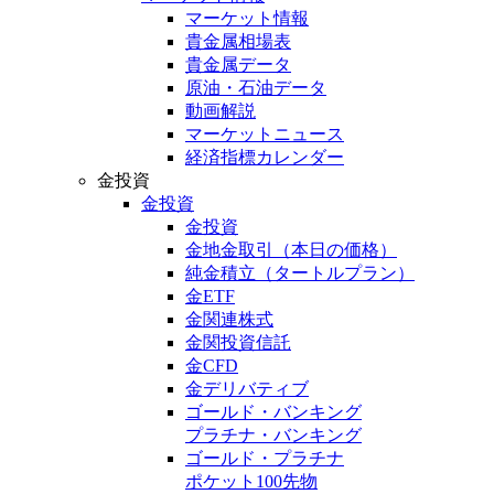
マーケット情報
貴金属相場表
貴金属データ
原油・石油データ
動画解説
マーケットニュース
経済指標カレンダー
金投資
金投資
金投資
金地金取引
（本日の価格）
純金積立
（タートルプラン）
金ETF
金関連株式
金関投資信託
金CFD
金デリバティブ
ゴールド・バンキング
プラチナ・バンキング
ゴールド・プラチナ
ポケット100先物