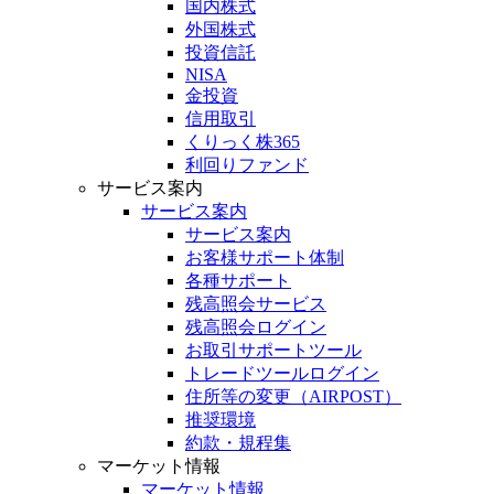
国内株式
外国株式
投資信託
NISA
金投資
信用取引
くりっく株365
利回りファンド
サービス案内
サービス案内
サービス案内
お客様サポート体制
各種サポート
残高照会サービス
残高照会ログイン
お取引サポートツール
トレードツールログイン
住所等の変更（AIRPOST）
推奨環境
約款・規程集
マーケット情報
マーケット情報