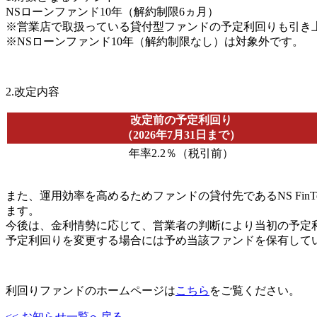
NSローンファンド10年（解約制限6ヵ月）
※営業店で取扱っている貸付型ファンドの予定利回りも引き
※NSローンファンド10年（解約制限なし）は対象外です。
2.改定内容
改定前の予定利回り
（2026年7月31日まで）
年率2.2％（税引前）
また、運用効率を高めるためファンドの貸付先であるNS Fi
ます。
今後は、金利情勢に応じて、営業者の判断により当初の予定利
予定利回りを変更する場合には予め当該ファンドを保有して
利回りファンドのホームページは
こちら
をご覧ください。
<< お知らせ一覧へ戻る