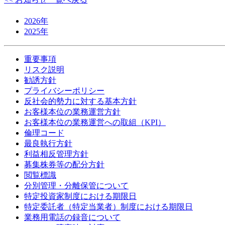
2026年
2025年
重要事項
リスク説明
勧誘方針
プライバシーポリシー
反社会的勢力に対する基本方針
お客様本位の業務運営方針
お客様本位の業務運営への取組（KPI）
倫理コード
最良執行方針
利益相反管理方針
募集株券等の配分方針
閲覧標識
分別管理・分離保管について
特定投資家制度における期限日
特定委託者（特定当業者）制度における期限日
業務用電話の録音について