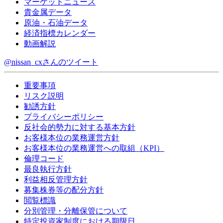
マーケットニュース
貴金属データ
原油・石油データ
経済指標カレンダー
動画解説
@nissan_cxさんのツイート
重要事項
リスク説明
勧誘方針
プライバシーポリシー
反社会的勢力に対する基本方針
お客様本位の業務運営方針
お客様本位の業務運営への取組（KPI）
倫理コード
最良執行方針
利益相反管理方針
募集株券等の配分方針
閲覧標識
分別管理・分離保管について
特定投資家制度における期限日