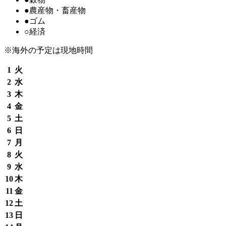
●
農産物・畜産物
●
ゴム
○経済
※海外の予定は現地時間
1
火
2
水
3
木
4
金
5
土
6
日
7
月
8
火
9
水
10
木
11
金
12
土
13
日