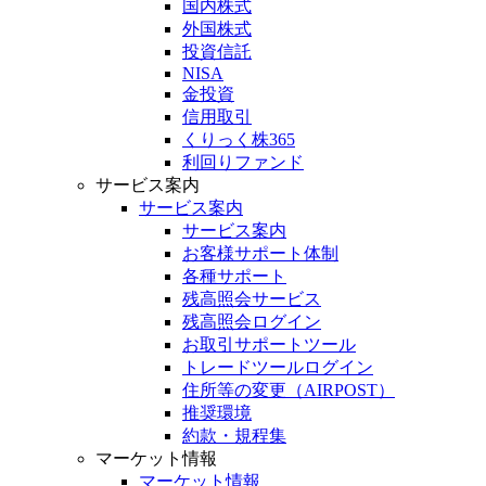
国内株式
外国株式
投資信託
NISA
金投資
信用取引
くりっく株365
利回りファンド
サービス案内
サービス案内
サービス案内
お客様サポート体制
各種サポート
残高照会サービス
残高照会ログイン
お取引サポートツール
トレードツールログイン
住所等の変更（AIRPOST）
推奨環境
約款・規程集
マーケット情報
マーケット情報