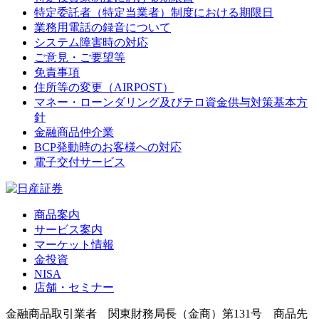
特定委託者（特定当業者）制度における期限日
業務用電話の録音について
システム障害時の対応
ご意見・ご要望等
免責事項
住所等の変更（AIRPOST）
マネー・ローンダリング及びテロ資金供与対策基本方
針
金融商品仲介業
BCP発動時のお客様への対応
電子交付サービス
商品案内
サービス案内
マーケット情報
金投資
NISA
店舗・セミナー
金融商品取引業者 関東財務局長（金商）第131号 商品先