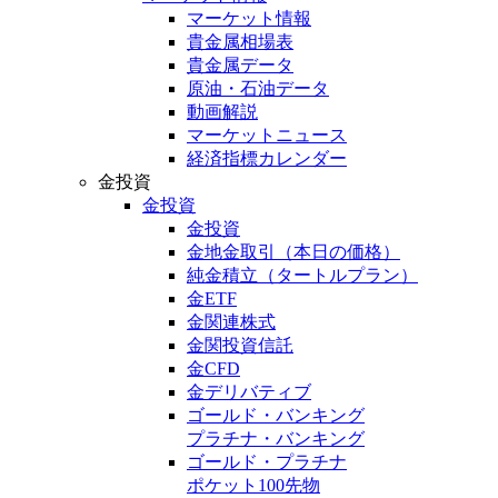
マーケット情報
貴金属相場表
貴金属データ
原油・石油データ
動画解説
マーケットニュース
経済指標カレンダー
金投資
金投資
金投資
金地金取引
（本日の価格）
純金積立
（タートルプラン）
金ETF
金関連株式
金関投資信託
金CFD
金デリバティブ
ゴールド・バンキング
プラチナ・バンキング
ゴールド・プラチナ
ポケット100先物