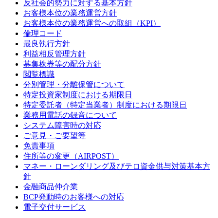
反社会的勢力に対する基本方針
お客様本位の業務運営方針
お客様本位の業務運営への取組（KPI）
倫理コード
最良執行方針
利益相反管理方針
募集株券等の配分方針
閲覧標識
分別管理・分離保管について
特定投資家制度における期限日
特定委託者（特定当業者）制度における期限日
業務用電話の録音について
システム障害時の対応
ご意見・ご要望等
免責事項
住所等の変更（AIRPOST）
マネー・ローンダリング及びテロ資金供与対策基本方
針
金融商品仲介業
BCP発動時のお客様への対応
電子交付サービス