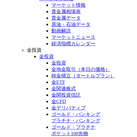
マーケット情報
貴金属相場表
貴金属データ
原油・石油データ
動画解説
マーケットニュース
経済指標カレンダー
金投資
金投資
金投資
金地金取引
（本日の価格）
純金積立
（タートルプラン）
金ETF
金関連株式
金関投資信託
金CFD
金デリバティブ
ゴールド・バンキング
プラチナ・バンキング
ゴールド・プラチナ
ポケット100先物