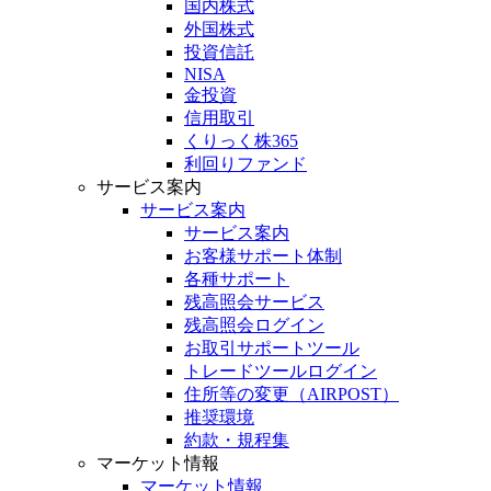
国内株式
外国株式
投資信託
NISA
金投資
信用取引
くりっく株365
利回りファンド
サービス案内
サービス案内
サービス案内
お客様サポート体制
各種サポート
残高照会サービス
残高照会ログイン
お取引サポートツール
トレードツールログイン
住所等の変更（AIRPOST）
推奨環境
約款・規程集
マーケット情報
マーケット情報