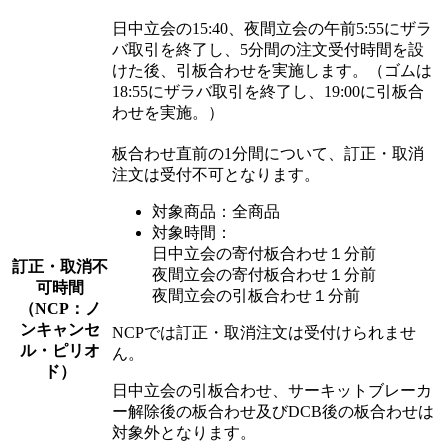
日中立会の15:40、夜間立会の午前5:55にザラ
バ取引を終了し、5分間の注文受付時間を設
けた後、引板合わせを実施します。（ゴムは
18:55にザラバ取引を終了し、19:00に引板合
わせを実施。）
板合わせ直前の1分間について、訂正・取消
注文は受付不可となります。
対象商品：全商品
対象時間：
日中立会の寄付板合わせ１分前
訂正・取消不
夜間立会の寄付板合わせ１分前
可時間
夜間立会の引板合わせ１分前
（NCP：ノ
ンキャンセ
NCPでは訂正・取消注文は受付けられませ
ル・ピリオ
ん。
ド）
日中立会の引板合わせ、サーキットブレーカ
ー解除後の板合わせ及びDCB後の板合わせは
対象外となります。