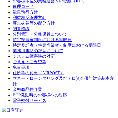
お客様本位の業務運営への取組（KPI）
倫理コード
最良執行方針
利益相反管理方針
募集株券等の配分方針
閲覧標識
分別管理・分離保管について
特定投資家制度における期限日
特定委託者（特定当業者）制度における期限日
業務用電話の録音について
システム障害時の対応
ご意見・ご要望等
免責事項
住所等の変更（AIRPOST）
マネー・ローンダリング及びテロ資金供与対策基本方
針
金融商品仲介業
BCP発動時のお客様への対応
電子交付サービス