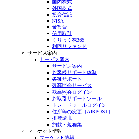
国内株式
外国株式
投資信託
NISA
金投資
信用取引
くりっく株365
利回りファンド
サービス案内
サービス案内
サービス案内
お客様サポート体制
各種サポート
残高照会サービス
残高照会ログイン
お取引サポートツール
トレードツールログイン
住所等の変更（AIRPOST）
推奨環境
約款・規程集
マーケット情報
マーケット情報