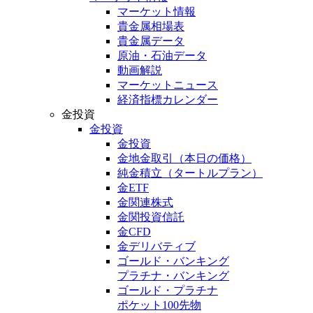
マーケット情報
貴金属相場表
貴金属データ
原油・石油データ
動画解説
マーケットニュース
経済指標カレンダー
金投資
金投資
金投資
金地金取引
（本日の価格）
純金積立
（タートルプラン）
金ETF
金関連株式
金関投資信託
金CFD
金デリバティブ
ゴールド・バンキング
プラチナ・バンキング
ゴールド・プラチナ
ポケット100先物