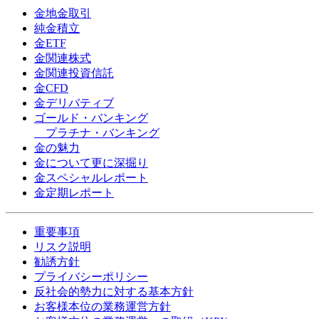
金地金取引
純金積立
金ETF
金関連株式
金関連投資信託
金CFD
金デリバティブ
ゴールド・バンキング
プラチナ・バンキング
金の魅力
金について更に深掘り
金スペシャルレポート
金定期レポート
重要事項
リスク説明
勧誘方針
プライバシーポリシー
反社会的勢力に対する基本方針
お客様本位の業務運営方針