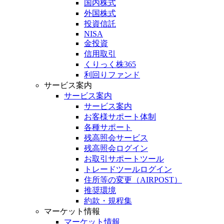
国内株式
外国株式
投資信託
NISA
金投資
信用取引
くりっく株365
利回りファンド
サービス案内
サービス案内
サービス案内
お客様サポート体制
各種サポート
残高照会サービス
残高照会ログイン
お取引サポートツール
トレードツールログイン
住所等の変更（AIRPOST）
推奨環境
約款・規程集
マーケット情報
マーケット情報