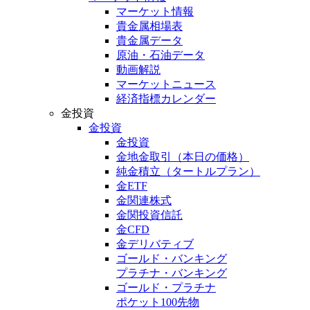
マーケット情報
貴金属相場表
貴金属データ
原油・石油データ
動画解説
マーケットニュース
経済指標カレンダー
金投資
金投資
金投資
金地金取引
（本日の価格）
純金積立
（タートルプラン）
金ETF
金関連株式
金関投資信託
金CFD
金デリバティブ
ゴールド・バンキング
プラチナ・バンキング
ゴールド・プラチナ
ポケット100先物