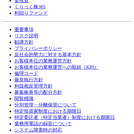
金投資
くりっく株365
利回りファンド
重要事項
リスク説明
勧誘方針
プライバシーポリシー
反社会的勢力に対する基本方針
お客様本位の業務運営方針
お客様本位の業務運営への取組（KPI）
倫理コード
最良執行方針
利益相反管理方針
募集株券等の配分方針
閲覧標識
分別管理・分離保管について
特定投資家制度における期限日
特定委託者（特定当業者）制度における期限日
業務用電話の録音について
システム障害時の対応